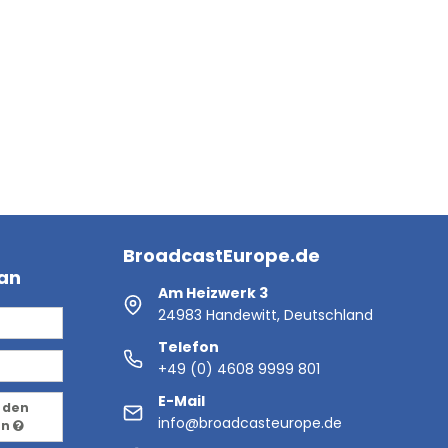
BroadcastEurope.de
 an
Am Heizwerk 3
24983 Handewitt, Deutschland
Telefon
+49 (0) 4608 9999 801
E-Mail
 den
info@broadcasteurope.de
en