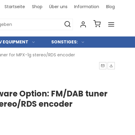
Startseite
Shop
Über uns
Information
Blog
Bei uns 
V EQUIPMENT
SONSTIGES:
ner for MPX-1g stereo/RDS encoder
are Option: FM/DAB tuner
tereo/RDS encoder