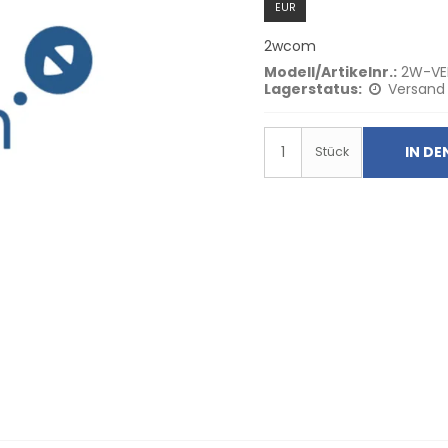
EUR
2wcom
Modell/Artikelnr.:
2W-VE
Lagerstatus:
Versand
IN D
Stück