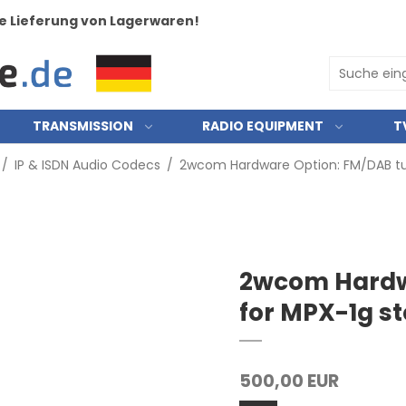
e Lieferung von Lagerwaren!
TRANSMISSION
RADIO EQUIPMENT
T
/
IP & ISDN Audio Codecs
/
2wcom Hardware Option: FM/DAB tu
2wcom Hardw
for MPX-1g s
500,00 EUR