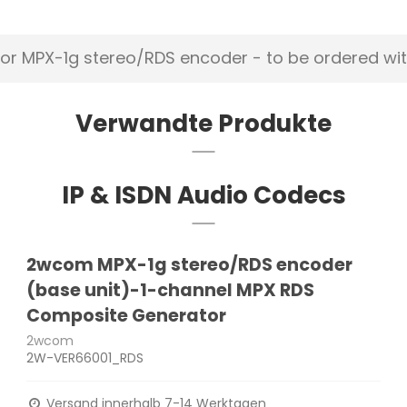
r MPX-1g stereo/RDS encoder - to be ordered wit
Verwandte Produkte
IP & ISDN Audio Codecs
2wcom MPX-1g stereo/RDS encoder
(base unit)-1-channel MPX RDS
Composite Generator
2wcom
2W-VER66001_RDS
Versand innerhalb 7-14 Werktagen