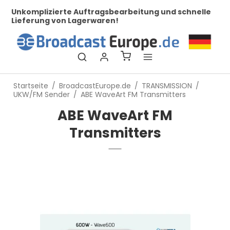
her
Unkomplizierte Auftragsbearbeitung und schnelle
Be
Lieferung von Lagerwaren!
Startseite
/
BroadcastEurope.de
/
TRANSMISSION
/
UKW/FM Sender
/
ABE WaveArt FM Transmitters
ABE WaveArt FM
Transmitters