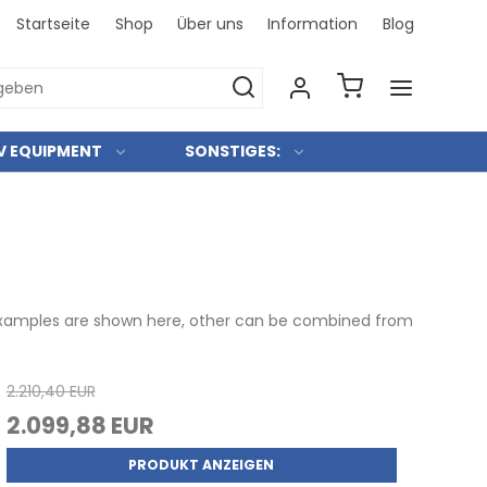
Startseite
Shop
Über uns
Information
Blog
Bei uns 
V EQUIPMENT
SONSTIGES:
c examples are shown here, other can be combined from
2.210,40 EUR
2.099,88 EUR
PRODUKT ANZEIGEN