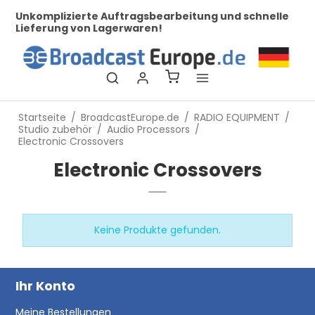
her
Unkomplizierte Auftragsbearbeitung und schnelle
Be
Lieferung von Lagerwaren!
Startseite
/
BroadcastEurope.de
/
RADIO EQUIPMENT
/
Studio zubehör
/
Audio Processors
/
Electronic Crossovers
Electronic Crossovers
Keine Produkte gefunden.
Ihr Konto
Meine Bestellungen