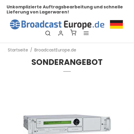
nkomplizierte Auftragsbearbeitung und schnelle
Bei uns
ieferung von Lagerwaren!
Startseite
/
BroadcastEurope.de
SONDERANGEBOT