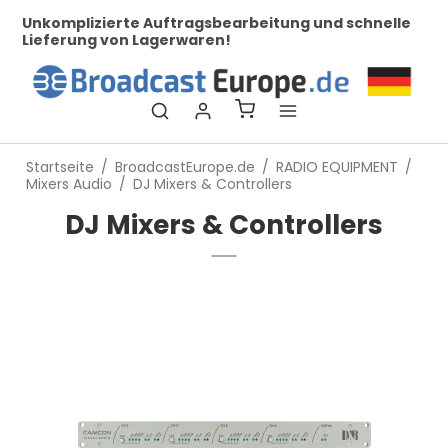
zierte Auftragsbearbeitung und schnelle
Bei uns finden
ng von Lagerwaren!
Startseite
/
BroadcastEurope.de
/
RADIO EQUIPMENT
/
Mixers Audio
/
DJ Mixers & Controllers
DJ Mixers & Controllers