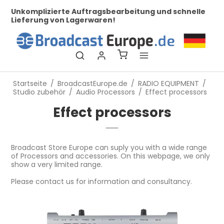
her
Unkomplizierte Auftragsbearbeitung und schnelle
Be
Lieferung von Lagerwaren!
Startseite
/
BroadcastEurope.de
/
RADIO EQUIPMENT
/
Studio zubehör
/
Audio Processors
/
Effect processors
Effect processors
Broadcast Store Europe can suply you with a wide range
of Processors and accessories. On this webpage, we only
show a very limited range.
Please contact us for information and consultancy.