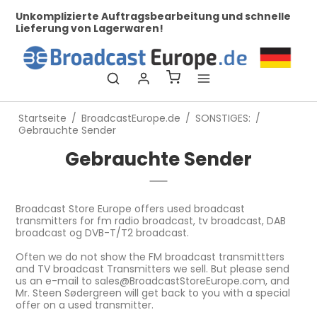
her
Unkomplizierte Auftragsbearbeitung und schnelle
Be
Lieferung von Lagerwaren!
Startseite
/
BroadcastEurope.de
/
SONSTIGES:
/
Gebrauchte Sender
Gebrauchte Sender
Broadcast Store Europe offers used broadcast
transmitters for fm radio broadcast, tv broadcast, DAB
broadcast og DVB-T/T2 broadcast.
Often we do not show the FM broadcast transmittters
and TV broadcast Transmitters we sell. But please send
us an e-mail to sales@BroadcastStoreEurope.com, and
Mr. Steen Sødergreen will get back to you with a special
offer on a used transmitter.