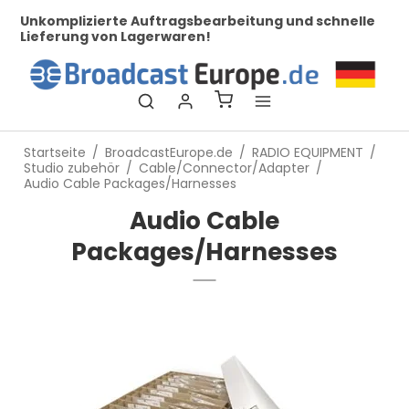
zierte Auftragsbearbeitung und schnelle
Bei uns finden
ng von Lagerwaren!
Startseite
/
BroadcastEurope.de
/
RADIO EQUIPMENT
/
Studio zubehör
/
Cable/Connector/Adapter
/
Audio Cable Packages/Harnesses
Audio Cable
Packages/Harnesses