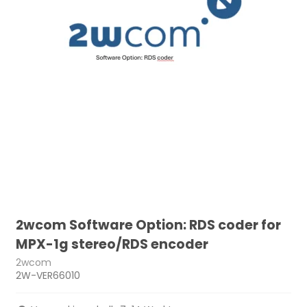
2wcom Software Option: RDS coder for
MPX-1g stereo/RDS encoder
2wcom
2W-VER66010