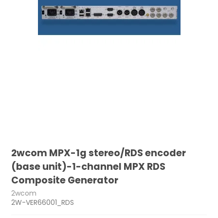
2wcom MPX-1g stereo/RDS encoder
(base unit)-1-channel MPX RDS
Composite Generator
2wcom
2W-VER66001_RDS