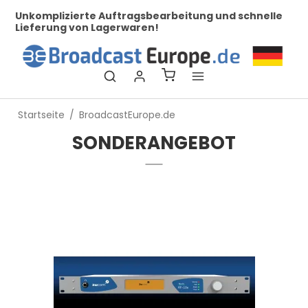
her
Unkomplizierte Auftragsbearbeitung und schnelle
Bei
Lieferung von Lagerwaren!
Startseite
/
BroadcastEurope.de
SONDERANGEBOT