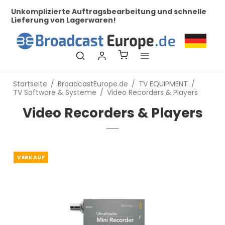
her
Unkomplizierte Auftragsbearbeitung und schnelle
Be
Lieferung von Lagerwaren!
Startseite
/
BroadcastEurope.de
/
TV EQUIPMENT
/
TV Software & Systeme
/
Video Recorders & Players
Video Recorders & Players
VERKAUF