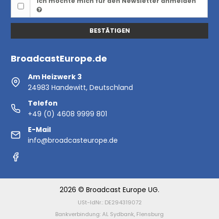
Ich möchte mich für den Newsletter anmelden
BESTÄTIGEN
BroadcastEurope.de
Am Heizwerk 3
24983 Handewitt, Deutschland
Telefon
+49 (0) 4608 9999 801
E-Mail
info@broadcasteurope.de
2026 © Broadcast Europe UG.
USt-IdNr.: DE294319072
Bankverbindung: AL Sydbank, Flensburg