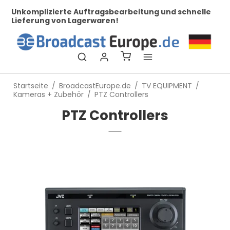
erte Auftragsbearbeitung und schnelle
Bei uns finden Si
von Lagerwaren!
Startseite
/
BroadcastEurope.de
/
TV EQUIPMENT
/
Kameras + Zubehör
/
PTZ Controllers
PTZ Controllers