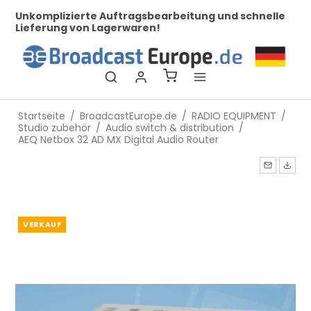
her
Unkomplizierte Auftragsbearbeitung und schnelle
Be
Lieferung von Lagerwaren!
Startseite
/
BroadcastEurope.de
/
RADIO EQUIPMENT
/
Studio zubehör
/
Audio switch & distribution
/
AEQ Netbox 32 AD MX Digital Audio Router
VERKAUF