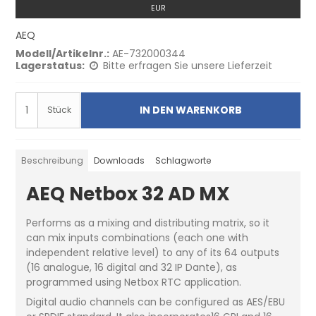
EUR
AEQ
Modell/Artikelnr.:
AE-732000344
Lagerstatus:
Bitte erfragen Sie unsere Lieferzeit
IN DEN WARENKORB
Stück
Beschreibung
Downloads
Schlagworte
AEQ Netbox 32 AD MX
Performs as a mixing and distributing matrix, so it
can mix inputs combinations (each one with
independent relative level) to any of its 64 outputs
(16 analogue, 16 digital and 32 IP Dante), as
programmed using Netbox RTC application.
Digital audio channels can be configured as AES/EBU