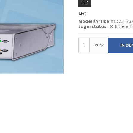
EUR
AEQ
Modell/Artikelnr.:
AE-73
Lagerstatus:
Bitte erf
IN D
Stück