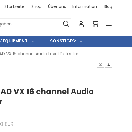
Startseite
Shop
Über uns
Information
Blog
Bei uns 
V EQUIPMENT
SONSTIGES:
AD VX 16 channel Audio Level Detector
 AD VX 16 channel Audio
r
00 EUR