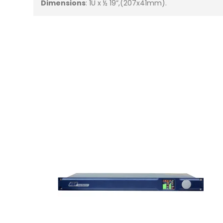
Dimensions
: 1U x ½ 19”,(207x41mm).