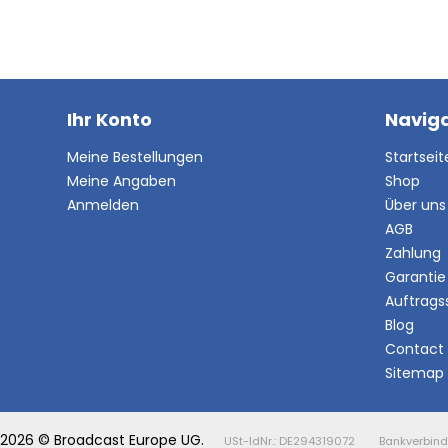
Ihr Konto
Naviga
Meine Bestellungen
Startseit
Meine Angaben
Shop
Anmelden
Über uns
AGB
Zahlung
Garantie
Auftrags
Blog
Contact
Sitemap
2026 © Broadcast Europe UG.
USt-IdNr.: DE294319072
Bankverbind