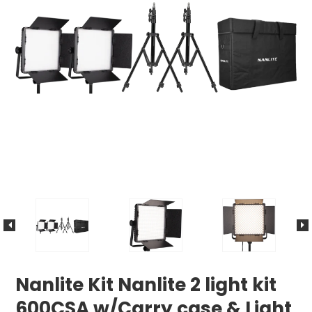
Nanlite Kit Nanlite 2 light kit
600CSA w/Carry case & Light