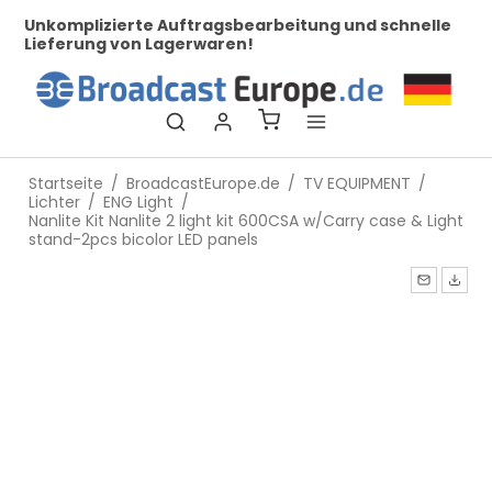
her
Unkomplizierte Auftragsbearbeitung und schnelle
Be
Lieferung von Lagerwaren!
Startseite
/
BroadcastEurope.de
/
TV EQUIPMENT
/
Lichter
/
ENG Light
/
Nanlite Kit Nanlite 2 light kit 600CSA w/Carry case & Light
stand-2pcs bicolor LED panels