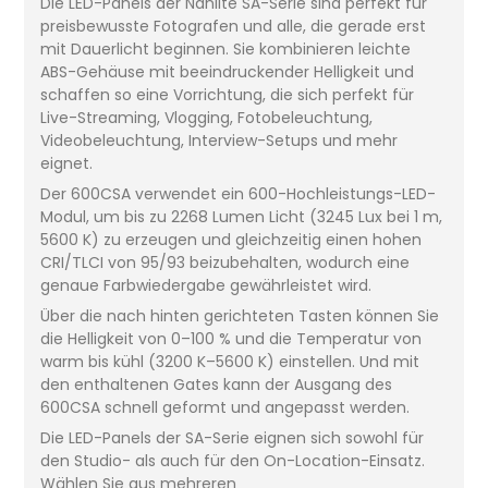
Die LED-Panels der Nanlite SA-Serie sind perfekt für
preisbewusste Fotografen und alle, die gerade erst
mit Dauerlicht beginnen. Sie kombinieren leichte
ABS-Gehäuse mit beeindruckender Helligkeit und
schaffen so eine Vorrichtung, die sich perfekt für
Live-Streaming, Vlogging, Fotobeleuchtung,
Videobeleuchtung, Interview-Setups und mehr
eignet.
Der 600CSA verwendet ein 600-Hochleistungs-LED-
Modul, um bis zu 2268 Lumen Licht (3245 Lux bei 1 m,
5600 K) zu erzeugen und gleichzeitig einen hohen
CRI/TLCI von 95/93 beizubehalten, wodurch eine
genaue Farbwiedergabe gewährleistet wird.
Über die nach hinten gerichteten Tasten können Sie
die Helligkeit von 0–100 % und die Temperatur von
warm bis kühl (3200 K–5600 K) einstellen. Und mit
den enthaltenen Gates kann der Ausgang des
600CSA schnell geformt und angepasst werden.
Die LED-Panels der SA-Serie eignen sich sowohl für
den Studio- als auch für den On-Location-Einsatz.
Wählen Sie aus mehreren