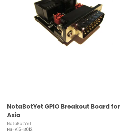
NotaBotYet GPIO Breakout Board for
Axia
NotaBotYet
NB-A15-B012