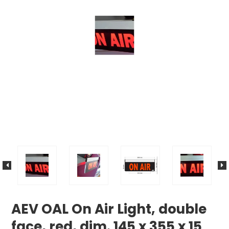
AEV OAL On Air Light, double
face, red, dim. 145 x 355 x 15