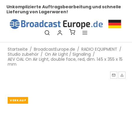
her
Unkomplizierte Auftragsbearbeitung und schnelle
Be
Lieferung von Lagerwaren!
Startseite
/
BroadcastEurope.de
/
RADIO EQUIPMENT
/
Studio zubehör
/
On Air Light / Signaling
/
AEV OAL On Air Light, double face, red, dim. 145 x 355 x 15
mm
VERKAUF