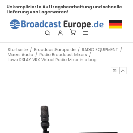
her
Unkomplizierte Auftragsbearbeitung und schnelle
Be
Lieferung von Lagerwaren!
Startseite
/
BroadcastEurope.de
/
RADIO EQUIPMENT
/
Mixers Audio
/
Radio Broadcast Mixers
/
Lawo R3LAY VRX Virtual Radio Mixer in a bag