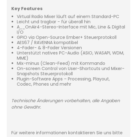
Key Features
Virtual Radio Mixer läuft auf einem Standard-PC
Leicht und tragbar - für überall hin
A__OnAir4-Stereo-Interface mit Mic, Line & Digital
I/O
GPIO via Open-Source Ember+ Steuerprotokoll
AES67 / RAVENNA kompatibel
4-Fader- & 8-Fader Versionen
Unterstützt natives PC-Audio (ASIO, WASAPI, WDM,
MME)
Mix-minus (Clean-Feed) mit Kommando
On-screen Control von User-Shortcuts und Mixer-
Snapshots Steuerprotokoll
Plugin-Software Apps – Processing, Playout,
Codec, Phones und mehr
Technische Änderungen vorbehalten, alle Angaben
ohne Gewähr.
Für weitere informationen kontaktieren Sie uns bitte