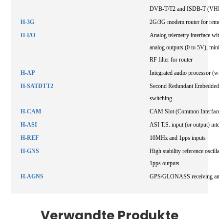
DVB-T/T2 and ISDB-T (VHF
H-3G
2G/3G modem router for remo
H-I/O
Analog telemetry interface with
analog outputs (0 to 5V), mini
RF filter for router
H-AP
Integrated audio processor (wi
H-SATDTT2
Second Redundant Embedded Sa
switching
H-CAM
CAM Slot (Common Interfac
H-ASI
ASI T.S. input (or output) int
H-REF
10MHz and 1pps inputs
H-GNS
High stability reference os
1pps outputs
H-AGNS
GPS/GLONASS receiving anten
Verwandte Produkte