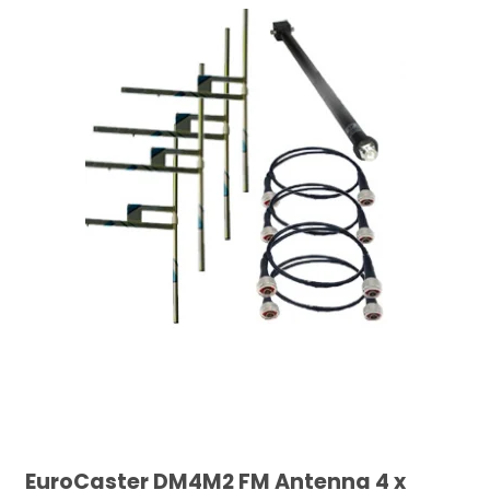
EuroCaster DM4M2 FM Antenna 4 x