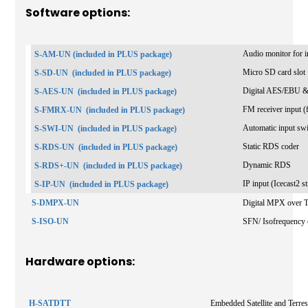
Software options:
Audio monitor for in
S-AM-UN (included in PLUS package)
Micro SD card slot
S-SD-UN
(included in PLUS package)
Digital AES/EBU &
S-AES-UN
(included in PLUS package)
FM receiver input (f
S-FMRX-UN
(included in PLUS package)
Automatic input sw
S-SWI-UN
(included in PLUS package)
Static RDS coder
S-RDS-UN
(included in PLUS package)
Dynamic RDS
S-RDS+-UN
(included in PLUS package)
IP input (Icecast2 
S-IP-UN
(included in PLUS package)
S-DMPX-UN
Digital MPX over 
S-ISO-UN
SFN/ Isofrequency 
Hardware options:
H-SATDTT
Embedded Satellite and Terres