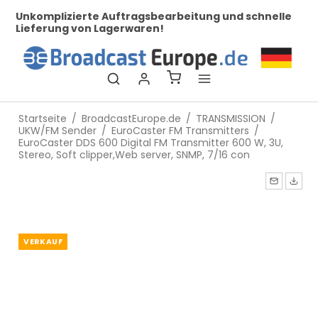
mplizierte Auftragsbearbeitung und schnelle
Bei uns fi
erung von Lagerwaren!
Startseite
/
BroadcastEurope.de
/
TRANSMISSION
/
UKW/FM Sender
/
EuroCaster FM Transmitters
/
EuroCaster DDS 600 Digital FM Transmitter 600 W, 3U,
Stereo, Soft clipper,Web server, SNMP, 7/16 con
VERKAUF