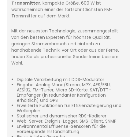
Transmitter
, kompakte Größe, 600 W ist
wahrscheinlich einer der fortschrittlichsten FM-
Transmitter auf dem Markt.
Mit der neuesten Technologie, zusammengestellt
von den besten Experten für höchste Qualität,
geringen Stromverbrauch und einfach zu
handhabende Technik, vor Ort oder aus der Ferne,
finden Sie als professioneller Sender keine bessere
Wahl.
Digitale Verarbeitung mit DDS-Modulator
Eingabe: Analog Mono/Stereo, MPX, AES/EBU,
AES192, FM-Tuner, Micro SD-Karte, SAT/DTT-
Empfänger (in redundanter Konfiguration
erhältlich) und GPS
Erweiterte Funktionen für Effizienzsteigerung und
Wellenplan
Statischer und dynamischer RDS-Kodierer
Web-Server, Ereignis-Logger, SMS-Client, SNMP
Environmental EffiSense-Sensoren für die
vorbeugende Instandhaltung
Bis zu 5 Jahre Garantie