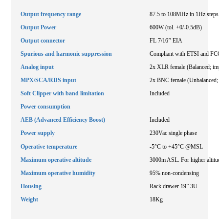
Output frequency range
87.5 to 108MHz in 1Hz steps
Output Power
600W (tol. +0/-0.5dB)
Output connector
FL 7/16’’ EIA
Spurious and harmonic suppression
Compliant with ETSI and FCC
Analog input
2x XLR female (Balanced; im
MPX/SCA/RDS input
2x BNC female (Unbalanced;
Soft Clipper with band limitation
Included
Power consumption
AEB (Advanced Efficiency Boost)
Included
Power supply
230Vac single phase
Operative temperature
-5°C to +45°C @MSL
Maximum operative altitude
3000m ASL. For higher altitud
Maximum operative humidity
95% non-condensing
Housing
Rack drawer 19” 3U
Weight
18Kg