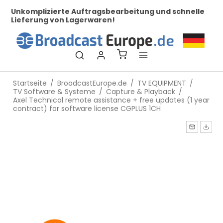
her
Unkomplizierte Auftragsbearbeitung und schnelle
Be
Lieferung von Lagerwaren!
Startseite
/
BroadcastEurope.de
/
TV EQUIPMENT
/
TV Software & Systeme
/
Capture & Playback
/
Axel Technical remote assistance + free updates (1 year
contract) for software license CGPLUS 1CH