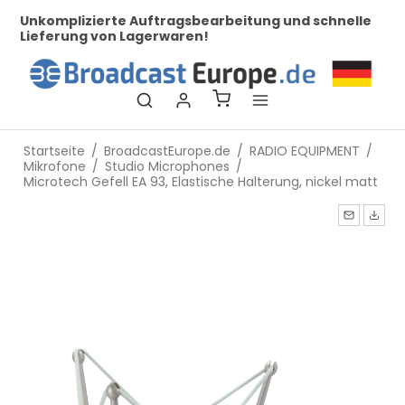
her
Unkomplizierte Auftragsbearbeitung und schnelle
Be
Lieferung von Lagerwaren!
Startseite
/
BroadcastEurope.de
/
RADIO EQUIPMENT
/
Mikrofone
/
Studio Microphones
/
Microtech Gefell EA 93, Elastische Halterung, nickel matt