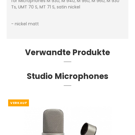
for Microphones M 930, M 940, M 950, M 960, M 930
Ts, UMT 70 S, MT 71 S, satin nickel
- nickel matt
Verwandte Produkte
Studio Microphones
VERKAUF