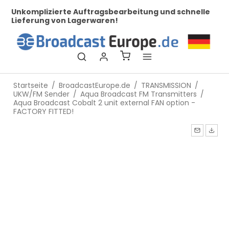
her
Unkomplizierte Auftragsbearbeitung und schnelle
Be
Lieferung von Lagerwaren!
Startseite
/
BroadcastEurope.de
/
TRANSMISSION
/
UKW/FM Sender
/
Aqua Broadcast FM Transmitters
/
Aqua Broadcast Cobalt 2 unit external FAN option -
FACTORY FITTED!