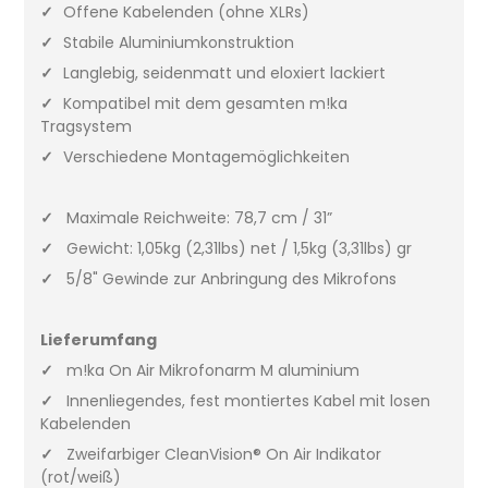
✓
Offene Kabelenden (ohne XLRs)
✓
Stabile Aluminiumkonstruktion
✓
Langlebig, seidenmatt und eloxiert lackiert
✓
Kompatibel mit dem gesamten m!ka
Tragsystem
✓
Verschiedene Montagemöglichkeiten
✓
Maximale Reichweite: 78,7 cm / 31”
✓
Gewicht: 1,05kg (2,31lbs) net / 1,5kg (3,31lbs) gr
✓
5/8" Gewinde zur Anbringung des Mikrofons
Lieferumfang
✓
m!ka On Air Mikrofonarm M aluminium
✓
Innenliegendes, fest montiertes Kabel mit losen
Kabelenden
✓
Zweifarbiger CleanVision® On Air Indikator
(rot/weiß)