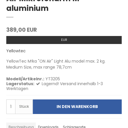
aluminium
389,00 EUR
EUR
Yellowtec
YellowTec M!ka "ON Air" Light Alu model max. 2 kg.
Medium Size, max range 78,7cm
Modell/Artikelnr.:
YT3205
Lagerstatus:
Lagernd! Versand innerhalb 1-3
Werktagen
IN DEN WARENKORB
Stück
Beschreibung
Downloads
Schlagworte