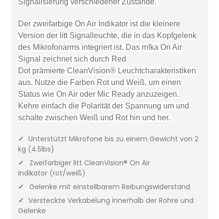
Signalisierung verschiedener Zustände.
Der zweifarbige On Air Indikator ist die kleinere
Version der litt Signalleuchte, die in das Kopfgelenk
des Mikrofonarms integriert ist.
D
as m!ka On Air
Signal zeichnet sich durch Red
Dot prämierte CleanVision® Leuchtcharakteristiken
aus.
Nutze die Farben Rot und Weiß, um einen
Status wie On Air oder Mic Ready anzuzeigen.
Kehre einfach die Polarität der Spannung um und
schalte zwischen Weiß und Rot hin und her.
✓
Unterstützt Mikrofone bis zu einem Gewicht von 2
kg (4.5lbs)
✓
Zweifarbiger litt CleanVision® On Air
Indikator (rot/weiß)
✓
Gelenke mit einstellbarem Reibungswiderstand
✓
Versteckte Verkabelung innerhalb der Rohre und
Gelenke