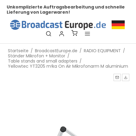
her
Unkomplizierte Auftragsbearbeitung und schnelle
Be
Lieferung von Lagerwaren!
Startseite
/
BroadcastEurope.de
/
RADIO EQUIPMENT
/
Ständer Mikrofon + Monitor
/
Table stands and small adapters
/
Yellowtec YT3205 m!ka On Air Mikrofonarm M aluminium